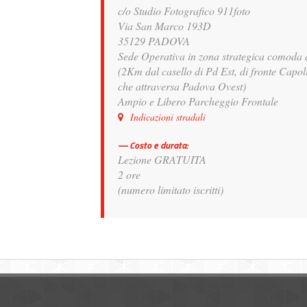
c/o Studio Fotografico 911foto
Via San Marco 193D
35129 PADOVA
Sede Operativa in zona strategica comoda d
(2Km dal casello di Pd Est, di fronte Cap
che attraversa Padova Ovest)
Ampio e Libero Parcheggio Frontale
Indicazioni stradali
Costo e durata:
Lezione GRATUITA
2 ore
(numero limitato iscritti)