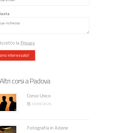
iesta
ccetto la
Privacy
ono interessato!
Altri corsi a Padova
Corso Unico
23/09/2026
Fotografia in Azione