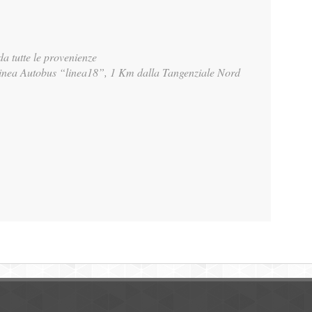
a tutte le provenienze
olinea Autobus “linea18”, 1 Km dalla Tangenziale Nord