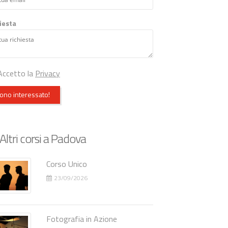
iesta
ccetto la
Privacy
ono interessato!
Altri corsi a Padova
Corso Unico
23/09/2026
Fotografia in Azione