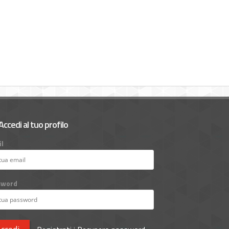
Accedi al tuo profilo
l
sword