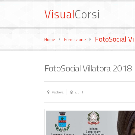
Visual
Corsi
FotoSocial Vi
Home
Formazione
FotoSocial Villatora 2018
Padova
2,5 H