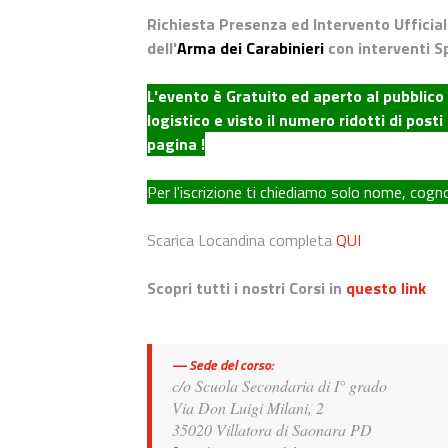
Richiesta Presenza ed Intervento Ufficia
dell'
Arma dei Carabinieri
con interventi Sp
L'evento è Gratuito ed aperto al pubblico
logistico e visto il numero ridotti di pos
pagina !
Per l'iscrizione ti chiediamo solo nome, cogn
Scarica Locandina completa
QUI
Scopri tutti i nostri Corsi in
questo link
Sede del corso:
c/o Scuola Secondaria di I° grado
Via Don Luigi Milani, 2
35020 Villatora di Saonara PD