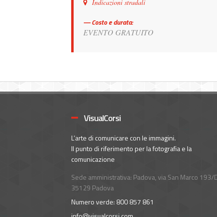
Indicazioni stradali
Costo e durata:
EVENTO GRATUITO
VisualCorsi
L’arte di comunicare con le immagini.
Il punto di riferimento per la fotografia e la
comunicazione
Sede amministrativa: Padova, via San Marco 193/D
35129 Padova
Numero verde: 800 857 861
info@visualcorsi.com