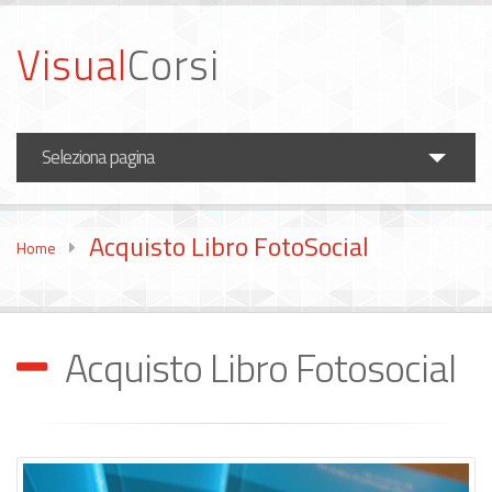
Visual
Corsi
Seleziona pagina
Corsi Fotografia
Acquisto Libro FotoSocial
Home
Corsi Video
Formazione Aziende
Acquisto Libro Fotosocial
News