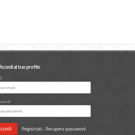
Accedi al tuo profilo
l
sword
ccedi
Registrati
|
Recupero password