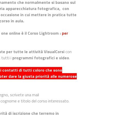
segnamento che normalmente si basano sul
pria apparecchiatura fotografica, con
 occasione in cui mettere in pratica tutte
corso in aula.
 one online è il Corso Lightroom :
per
te per tutte le attività VisualCorsi
con
 tutti i
programmi fotografici e video
.
contatti di tutti coloro che sono
oter dare la giusta priorità alle numerose
egno, scrivete una mail
cognome e titolo del corso interessato.
rità di iscrizione che terremo in