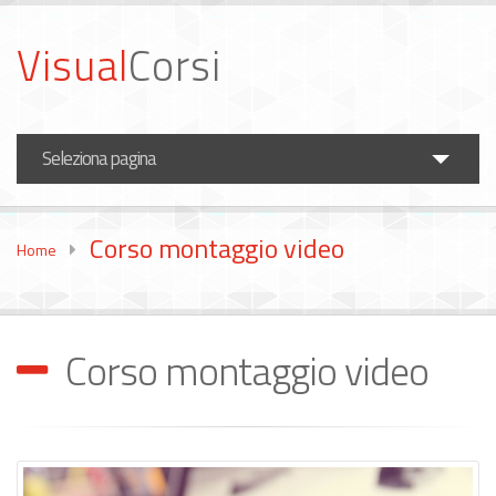
Visual
Corsi
Seleziona pagina
Corsi Fotografia
Corso montaggio video
Home
Corsi Video
Formazione Aziende
Corso montaggio video
News