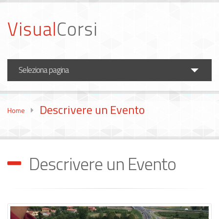
Visual
Corsi
Seleziona pagina
Corsi Fotografia
Descrivere un Evento
Home
Corsi Video
Formazione Aziende
Descrivere un Evento
News