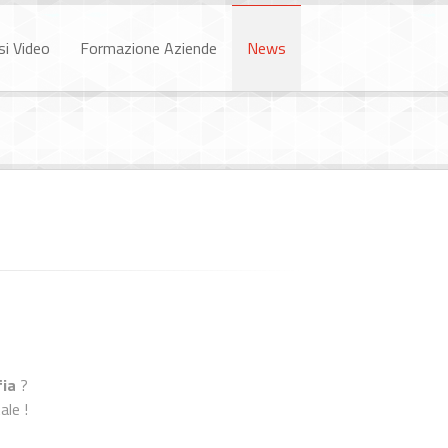
si Video
Formazione Aziende
News
fia
?
ale !