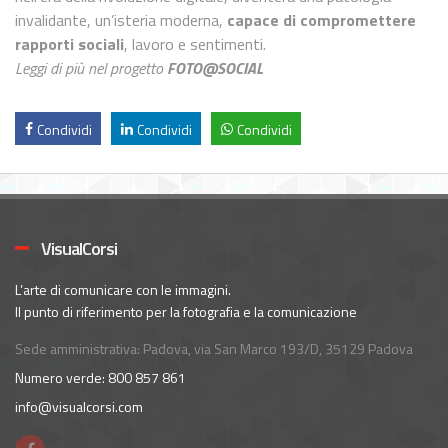
invalidante, un’isteria moderna,
capace di compromettere
rapporti sociali
, lavoro e sentimenti.
Leggi di più nel progetto
FOTO@SOCIAL
Condividi
Condividi
Condividi
VisualCorsi
L’arte di comunicare con le immagini.
Il punto di riferimento per la fotografia e la comunicazione
Sede amministrativa: Padova, via San Marco 193/D, 35129 Padova
Numero verde: 800 857 861
info@visualcorsi.com