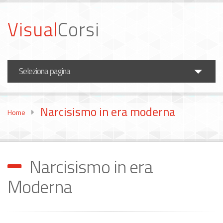
Visual
Corsi
Seleziona pagina
Corsi Fotografia
Narcisismo in era moderna
Home
Corsi Video
Formazione Aziende
Narcisismo in era
News
Moderna