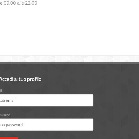
le 09.00 alle 22.00
Accedi al tuo profilo
l
sword