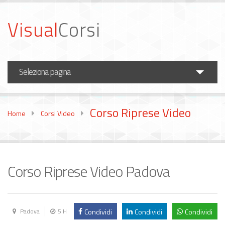
Visual
Corsi
Seleziona pagina
Corsi Fotografia
Corso Riprese Video
Home
Corsi Video
Corsi Video
Formazione Aziende
News
Corso Riprese Video Padova
Condividi
Condividi
Condividi
Padova
5 H