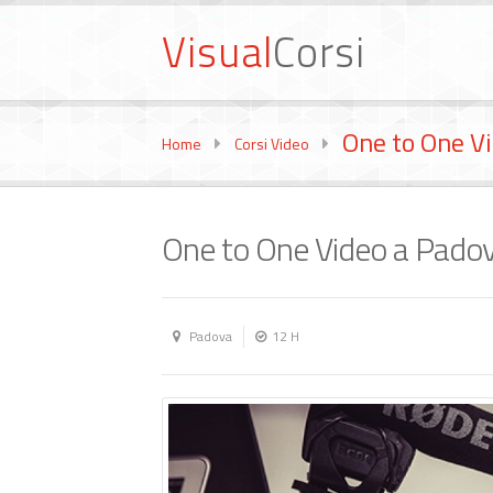
Visual
Corsi
One to One V
Home
Corsi Video
One to One Video a Pado
Padova
12 H