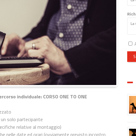
Rich
A
S
percorso individuale: CORSO ONE TO ONE
izzato
n un solo partecipante
specifiche relative al montaggio)
che nelle date ed orari (ovviamente previsto incontro