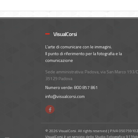
VisualCorsi
L’arte di comunicare con le immagini.
Il punto di riferimento per la fotografia e la
comunicazione
Sede amministrativa: Padova, via San Marco 193/D
35129 Padova
Numero verde: 800 857 861
info@visualcorsi.com
© 2026 VisualCorsi. All rights reserved | P.IVA 05075910
VisualCorsi è un servizio dello Studio Fotografico 911fot