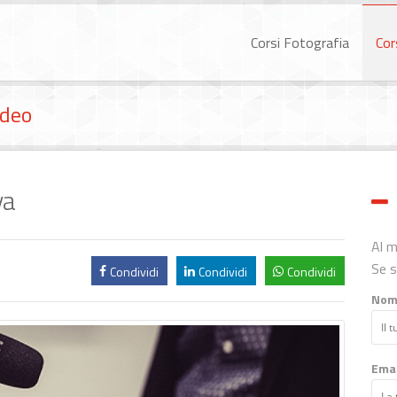
Corsi Fotografia
Cor
ideo
va
Al 
Se s
Condividi
Condividi
Condividi
Nom
Emai