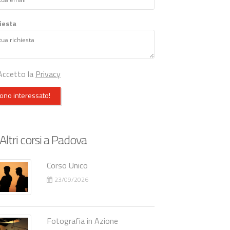
iesta
ccetto la
Privacy
ono interessato!
Altri corsi a Padova
Corso Unico
23/09/2026
Fotografia in Azione