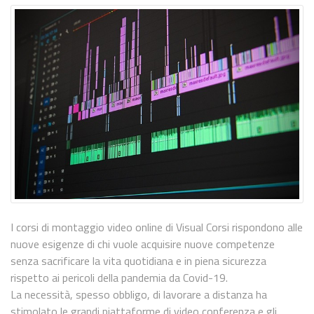
I corsi di montaggio video online di Visual Corsi rispondono alle
nuove esigenze di chi vuole acquisire nuove competenze
senza sacrificare la vita quotidiana e in piena sicurezza
rispetto ai pericoli della pandemia da Covid-19.
La necessità, spesso obbligo, di lavorare a distanza ha
stimolato le grandi piattaforme di video conferenza e gli